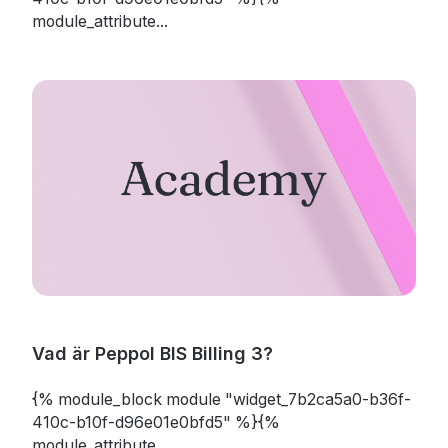
module_attribute...
Vad är Peppol BIS Billing 3?
{% module_block module "widget_7b2ca5a0-b36f-
410c-b10f-d96e01e0bfd5" %}{%
module_attribute...