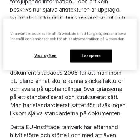
fördjupande information
. I den artikeln
beskrivs hur själva arkitekturen är upplagd,
varför den tillkommit, hur ansvaret ser ut och
vad den omfattas av.
Vi använder cookies för att få webbsidan att fungera, personalisera
innehåll och annonser och för att analysera trafiken på webbsidan.
Detta är syftet
Visa syften
Acceptera
Transportvägen i fråga för elektroniska
dokument skapades 2008 för att man inom
EU bland annat skulle kunna skicka fakturor
och svara på upphandlingar över gränserna
på ett standardiserat och strukturerat sätt.
Man har standardiserat sättet för utväxlingen
liksom själva standarderna på dokumenten.
Detta EU-instiftade ramverk har efterhand
blivit större och större i och med att även