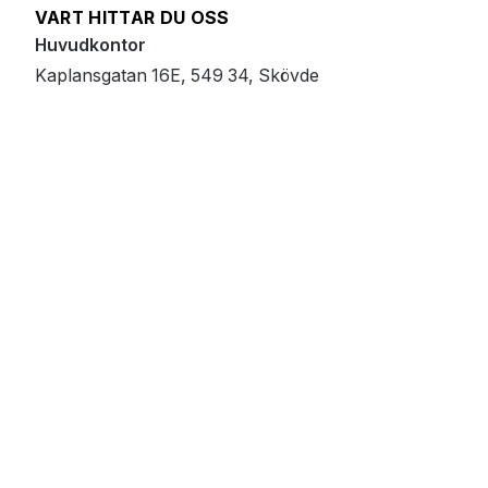
VART HITTAR DU OSS
Huvudkontor
Kaplansgatan 16E, 549 34, Skövde
Övriga kontor
Odensviksvägen 5, 831 45, Östersund
Västra järnvägsgatan 7, 11164, Stockholm
Bæjarlind 2, 201 Kópavogsbær, Iceland
© 2026 All Rights Reserved.
GDPR
Privacy statement
Behandling av personuppgifter
Cookie policy