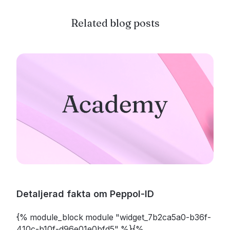
Related blog posts
Detaljerad fakta om Peppol-ID
{% module_block module "widget_7b2ca5a0-b36f-
410c-b10f-d96e01e0bfd5" %}{%