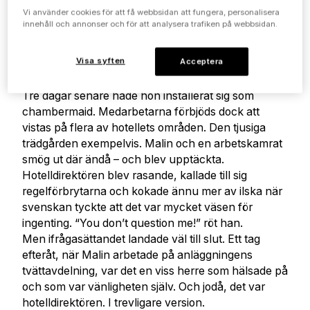
antal år sedan. Men däremellan…vad hände då? Vi
Vi använder cookies för att få webbsidan att fungera, personalisera
kan kalla det för “det stora brittiska äventyret”. Det
innehåll och annonser och för att analysera trafiken på webbsidan.
blev tio år långt och tog sin början på ett finare
landsbygdshotell i utkanten av Basingstoke,
Visa syften
Acceptera
sydväst om London. Arbetsförmedlingen
underrättade Malin om att hotellet sökte personal.
Tre dagar senare hade hon installerat sig som
chambermaid. Medarbetarna förbjöds dock att
vistas på flera av hotellets områden. Den tjusiga
trädgården exempelvis. Malin och en arbetskamrat
smög ut där ändå – och blev upptäckta.
Hotelldirektören blev rasande, kallade till sig
regelförbrytarna och kokade ännu mer av ilska när
svenskan tyckte att det var mycket väsen för
ingenting. “You don’t question me!” röt han.
Men ifrågasättandet landade väl till slut. Ett tag
efteråt, när Malin arbetade på anläggningens
tvättavdelning, var det en viss herre som hälsade på
och som var vänligheten själv. Och jodå, det var
hotelldirektören. I trevligare version.