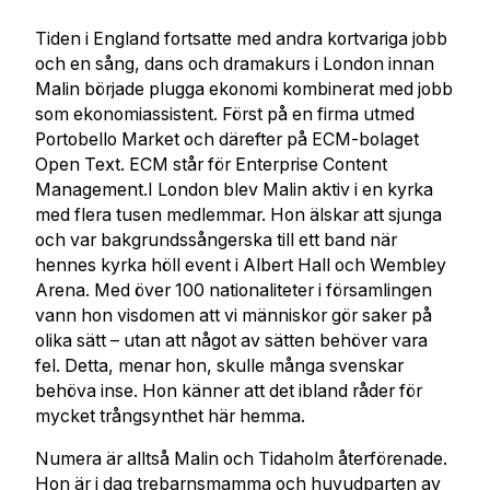
Tiden i England fortsatte med andra kortvariga jobb
och en sång, dans och dramakurs i London innan
Malin började plugga ekonomi kombinerat med jobb
som ekonomiassistent. Först på en firma utmed
Portobello Market och därefter på ECM-bolaget
Open Text. ECM står för Enterprise Content
Management.I London blev Malin aktiv i en kyrka
med flera tusen medlemmar. Hon älskar att sjunga
och var bakgrundssångerska till ett band när
hennes kyrka höll event i Albert Hall och Wembley
Arena. Med över 100 nationaliteter i församlingen
vann hon visdomen att vi människor gör saker på
olika sätt – utan att något av sätten behöver vara
fel. Detta, menar hon, skulle många svenskar
behöva inse. Hon känner att det ibland råder för
mycket trångsynthet här hemma.
Numera är alltså Malin och Tidaholm återförenade.
Hon är i dag trebarnsmamma och huvudparten av