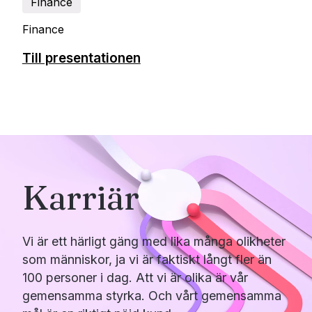
Finance
Finance
Till presentationen
Karriär
Vi är ett härligt gäng med lika många olikheter
som människor, ja vi är faktiskt långt fler än
100 personer i dag. Att vi är olika är vår
gemensamma styrka. Och vårt gemensamma