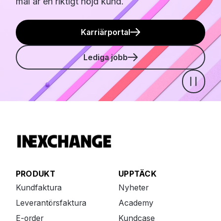
mål är en riktigt nöjd kund.
Karriärportal
Lediga jobb
Pause
PRODUKT
UPPTÄCK
Kundfaktura
Nyheter
Leverantörsfaktura
Academy
E-order
Kundcase