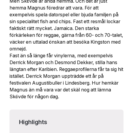
Men Skövde är ändå hemma. Och det är just
hemma Magnus föredrar att vara. För att
exempelvis spela datorspel eller bjuda familjen på
sin specialitet fish and chips. Fast ett resmål lockar
faktiskt rätt mycket. Jamaica. Den starka
förkärleken för reggae, gärna från 60- och 70-talet,
väcker en uttalad önskan att besöka Kingston med
omnejd.
Fast än så länge får vinylerna, med exempelvis
Derrick Morgan och Desmond Dekker, stilla hans
längtan efter Karibien. Reggaeprofilerna får ta sig hit
istället. Derrick Morgan uppträdde ett år på
festivalen Augustibuller i Lindesberg. Hur hemkär
Magnus än må vara var det skäl nog att lämna
Skövde för någon dag.
Highlights