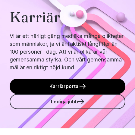
Karriär
Vi är ett härligt gäng med lika många olikheter
som människor, ja vi är faktiskt långt fler än
100 personer i dag. Att vi är olika är vår
gemensamma styrka. Och vårt gemensamma
mål är en riktigt nöjd kund.
Karriärportal
Lediga jobb