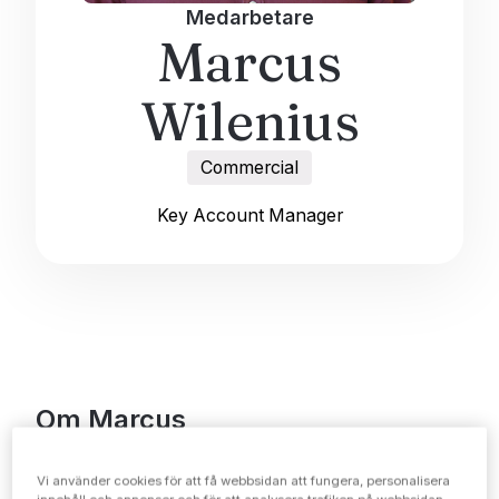
Medarbetare
Marcus
Wilenius
Commercial
Key Account Manager
Om Marcus
Marcus bollsinne är så häpnadsväckande att man
Vi använder cookies för att få webbsidan att fungera, personalisera