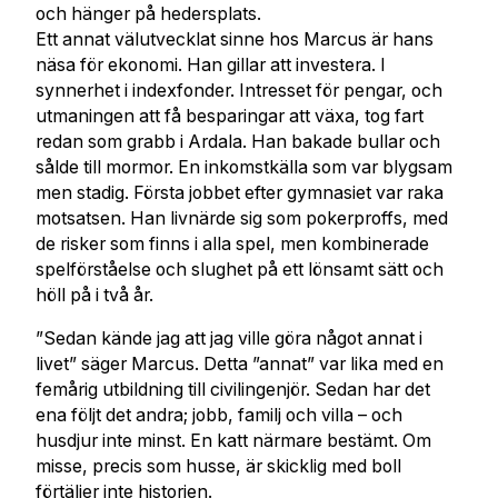
och hänger på hedersplats.
Ett annat välutvecklat sinne hos Marcus är hans
näsa för ekonomi. Han gillar att investera. I
synnerhet i indexfonder. Intresset för pengar, och
utmaningen att få besparingar att växa, tog fart
redan som grabb i Ardala. Han bakade bullar och
sålde till mormor. En inkomstkälla som var blygsam
men stadig. Första jobbet efter gymnasiet var raka
motsatsen. Han livnärde sig som pokerproffs, med
de risker som finns i alla spel, men kombinerade
spelförståelse och slughet på ett lönsamt sätt och
höll på i två år.
”Sedan kände jag att jag ville göra något annat i
livet” säger Marcus. Detta ”annat” var lika med en
femårig utbildning till civilingenjör. Sedan har det
ena följt det andra; jobb, familj och villa – och
husdjur inte minst. En katt närmare bestämt. Om
misse, precis som husse, är skicklig med boll
förtäljer inte historien.