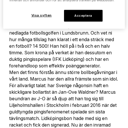
studsar till.
innehåll och annonser och för att analysera trafiken på webbsidan.
Till att börja med: den gamla minigolfbanan på
Skogshyddan i Lidköping fullbordade han på sjuka
Visa syften
Acceptera
19 slag. Resultatet var tangerat banrekord. Han var
även banrekordinnehavare på den numera
nedlagda fotbollsgolfen i Lundsbrunn. Och vet ni
hur många tillslag han klarat i ett enda sträck med
en fotboll? 14 500! Han höll på i två och en halv
timme. Som krona på verket är han dessutom en
duktig pingisspelare (IFK Lidköping) och har en
forehandloop som effektiv poänggenerator.
Men det finns förstås ännu större bollbegåvningar i
vårt land. Marcus har den allra främste som sin idol.
För allvarligt talat: har Sverige någonsin haft en
skickligare bollartist än Jan-Ove Waldner? Marcus
beundran av J-O är så djup att han tog sig till
Liljeholmshallen i Stockholm i februari 2016 när det
guldtyngda pingisfenomenet spelade sin sista
tävlingsmatch. Lidköpingsbon hade med sig en
racket och fick den signerad. Nu är den inramad