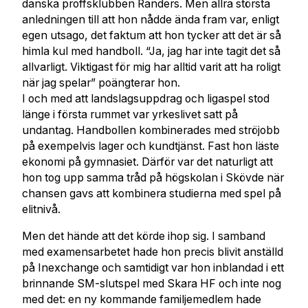
danska proffsklubben Randers. Men allra största
anledningen till att hon nådde ända fram var, enligt
egen utsago, det faktum att hon tycker att det är så
himla kul med handboll. “Ja, jag har inte tagit det så
allvarligt. Viktigast för mig har alltid varit att ha roligt
när jag spelar” poängterar hon.
I och med att landslagsuppdrag och ligaspel stod
länge i första rummet var yrkeslivet satt på
undantag. Handbollen kombinerades med ströjobb
på exempelvis lager och kundtjänst. Fast hon läste
ekonomi på gymnasiet. Därför var det naturligt att
hon tog upp samma tråd på högskolan i Skövde när
chansen gavs att kombinera studierna med spel på
elitnivå.
Men det hände att det körde ihop sig. I samband
med examensarbetet hade hon precis blivit anställd
på Inexchange och samtidigt var hon inblandad i ett
brinnande SM-slutspel med Skara HF och inte nog
med det: en ny kommande familjemedlem hade