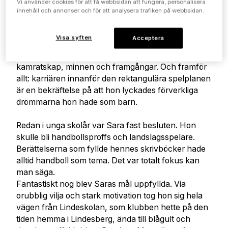
Vi använder cookies för att få webbsidan att fungera, personalisera
breddats på senare år i form av barn, kedjehus,
innehåll och annonser och för att analysera trafiken på webbsidan.
utflykter och mycket annat som tillkommit genom
att tillvaron fått så många ingredienser.
Visa syften
Acceptera
Sara har dock handbollen mycket att tacka.
Favoritsporten har givit henne glädje, upplevelser,
kamratskap, minnen och framgångar. Och framför
allt: karriären innanför den rektangulära spelplanen
är en bekräftelse på att hon lyckades förverkliga
drömmarna hon hade som barn.
Redan i unga skolår var Sara fast besluten. Hon
skulle bli handbollsproffs och landslagsspelare.
Berättelserna som fyllde hennes skrivböcker hade
alltid handboll som tema. Det var totalt fokus kan
man säga.
Fantastiskt nog blev Saras mål uppfyllda. Via
orubblig vilja och stark motivation tog hon sig hela
vägen från Lindeskolan, som klubben hette på den
tiden hemma i Lindesberg, ända till blågult och