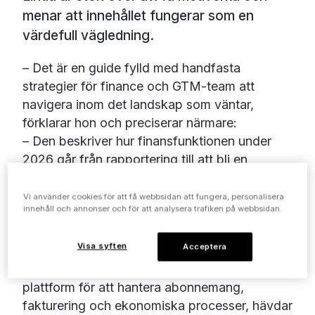
menar att innehållet fungerar som en
värdefull vägledning.
– Det är en guide fylld med handfasta
strategier för finance och GTM-team att
navigera inom det landskap som väntar,
förklarar hon och preciserar närmare:
– Den beskriver hur finansfunktionen under
2026 går från rapportering till att bli en
strategisk motor för tillväxt där AI, moderna
prismodeller och nya nyckeltal kopplar
Vi använder cookies för att få webbsidan att fungera, personalisera
innehåll och annonser och för att analysera trafiken på webbsidan.
investeringar och beslut tätare till kundvärde
och kassaflöde.
Visa syften
Acceptera
Younium
, som erbjuder en molnbaserad
plattform för att hantera abonnemang,
fakturering och ekonomiska processer, hävdar