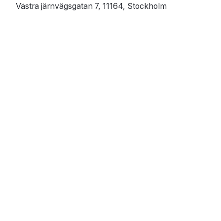
Västra järnvägsgatan 7, 11164, Stockholm
Bæjarlind 2, 201 Kópavogsbær, Iceland
© 2026 All Rights Reserved.
GDPR
Privacy statement
Behandling av personuppgifter
Cookie policy
Visma Sverige
Visma Group