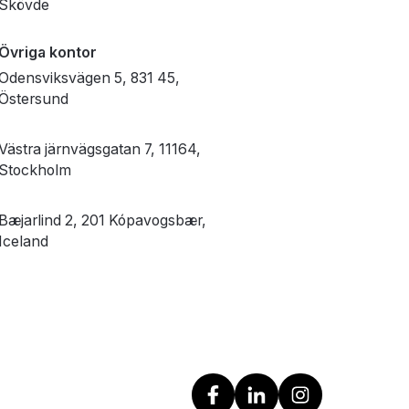
Skövde
Övriga kontor
Odensviksvägen 5, 831 45,
Östersund
Västra järnvägsgatan 7, 11164,
Stockholm
Bæjarlind 2, 201 Kópavogsbær,
Iceland