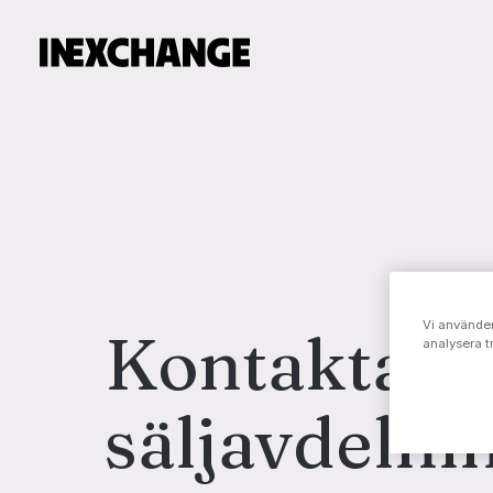
Vi använder
Kontakta
analysera t
säljavdelni