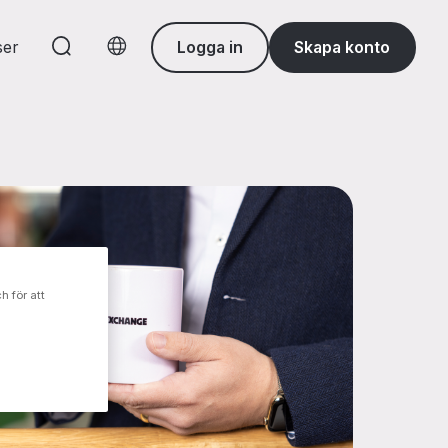
ser
Logga in
Skapa konto
Choose language
h för att