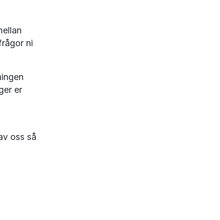
mellan
frågor ni
ningen
ger er
a
 av oss så