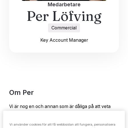
Medarbetare
Per Löfving
Commercial
Key Account Manager
Om Per
Vi är nog en och annan som är dåliga på att veta
exakt vad som finns i garderoben där hemma. Och
egentligen är det inget bekymmer. Oftast kvittar det
Vi använder cookies för att få webbsidan att fungera, personalisera
ju vilket. Fast det finns undantag. Ibland kan det