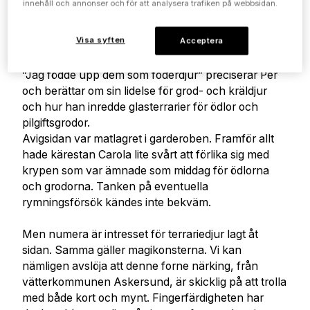
innehåll och annonser och för att analysera trafiken på webbsidan.
krävas järnkoll. Som i Pers fall. Om vi backar några
år alltså. Då använde han garderoben till ett väldigt
Visa syften
Acceptera
speciellt ändamål. Där hade han, och snälla, rys
inte för mycket nu, kackerlackor och syrsor!
”Jag födde upp dem som foderdjur” preciserar Per
och berättar om sin lidelse för grod- och kräldjur
och hur han inredde glasterrarier för ödlor och
pilgiftsgrodor.
Avigsidan var matlagret i garderoben. Framför allt
hade kärestan Carola lite svårt att förlika sig med
krypen som var ämnade som middag för ödlorna
och grodorna. Tanken på eventuella
rymningsförsök kändes inte bekväm.
Men numera är intresset för terrariedjur lagt åt
sidan. Samma gäller magikonsterna. Vi kan
nämligen avslöja att denne forne närking, från
vätterkommunen Askersund, är skicklig på att trolla
med både kort och mynt. Fingerfärdigheten har