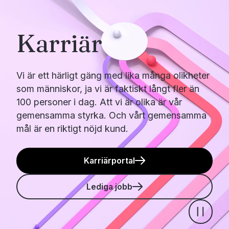
Karriär
Vi är ett härligt gäng med lika många olikheter
som människor, ja vi är faktiskt långt fler än
100 personer i dag. Att vi är olika är vår
gemensamma styrka. Och vårt gemensamma
mål är en riktigt nöjd kund.
Karriärportal
Lediga jobb
Pause