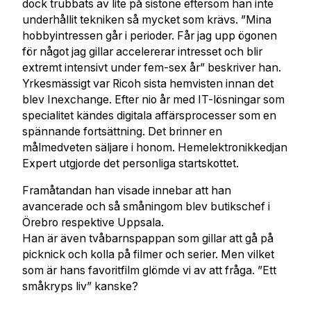
dock trubbats av lite på sistone eftersom han inte
underhållit tekniken så mycket som krävs. ”Mina
hobbyintressen går i perioder. Får jag upp ögonen
för något jag gillar accelererar intresset och blir
extremt intensivt under fem-sex år” beskriver han.
Yrkesmässigt var Ricoh sista hemvisten innan det
blev Inexchange. Efter nio år med IT-lösningar som
specialitet kändes digitala affärsprocesser som en
spännande fortsättning. Det brinner en
målmedveten säljare i honom. Hemelektronikkedjan
Expert utgjorde det personliga startskottet.
Framåtandan han visade innebar att han
avancerade och så småningom blev butikschef i
Örebro respektive Uppsala.
Han är även tvåbarnspappan som gillar att gå på
picknick och kolla på filmer och serier. Men vilket
som är hans favoritfilm glömde vi av att fråga. ”Ett
småkryps liv” kanske?