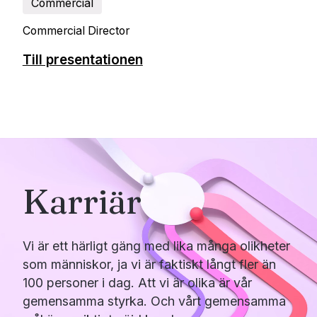
Commercial
Commercial Director
Till presentationen
Karriär
Vi är ett härligt gäng med lika många olikheter
som människor, ja vi är faktiskt långt fler än
100 personer i dag. Att vi är olika är vår
gemensamma styrka. Och vårt gemensamma