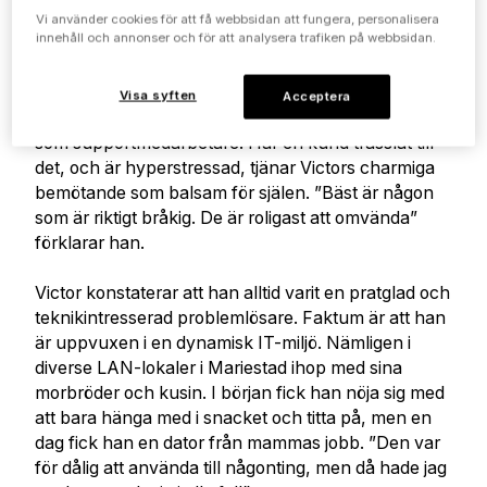
skogarna kring Björsäter söder om Mariestad.Hans
Vi använder cookies för att få webbsidan att fungera, personalisera
innehåll och annonser och för att analysera trafiken på webbsidan.
vänliga och roliga personlighet går inte att värja sig
mot. Han kan få den mest surmulne att lysa upp
som ett briljant gitarrsolo. Victor får ibland exempel
Visa syften
Acceptera
på sin förmåga att sprida lugn och glädje i rollen
som supportmedarbetare. Har en kund trasslat till
det, och är hyperstressad, tjänar Victors charmiga
bemötande som balsam för själen. ”Bäst är någon
som är riktigt bråkig. De är roligast att omvända”
förklarar han.
Victor konstaterar att han alltid varit en pratglad och
teknikintresserad problemlösare. Faktum är att han
är uppvuxen i en dynamisk IT-miljö. Nämligen i
diverse LAN-lokaler i Mariestad ihop med sina
morbröder och kusin. I början fick han nöja sig med
att bara hänga med i snacket och titta på, men en
dag fick han en dator från mammas jobb. ”Den var
för dålig att använda till någonting, men då hade jag