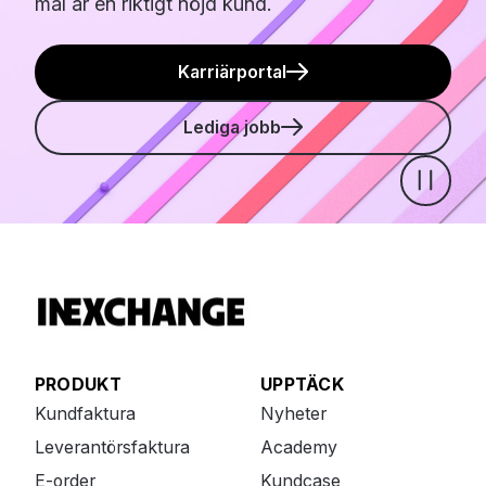
mål är en riktigt nöjd kund.
Karriärportal
Lediga jobb
Pause
PRODUKT
UPPTÄCK
Kundfaktura
Nyheter
Leverantörsfaktura
Academy
E-order
Kundcase