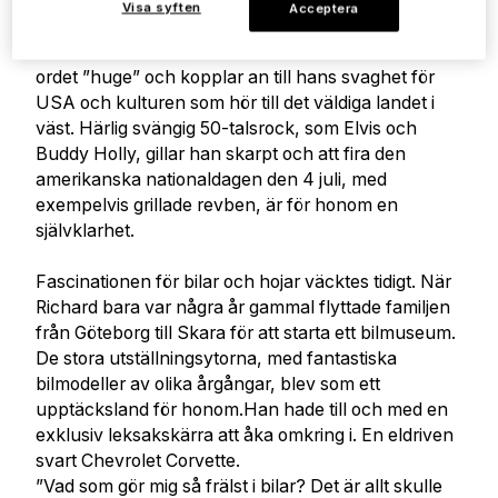
oundvikligen in på hans grundmurade intresse för
Visa syften
Acceptera
bilar och motorcyklar.
Det är stort. Eller så använder vi det amerikanska
ordet ”huge” och kopplar an till hans svaghet för
USA och kulturen som hör till det väldiga landet i
väst. Härlig svängig 50-talsrock, som Elvis och
Buddy Holly, gillar han skarpt och att fira den
amerikanska nationaldagen den 4 juli, med
exempelvis grillade revben, är för honom en
självklarhet.
Fascinationen för bilar och hojar väcktes tidigt. När
Richard bara var några år gammal flyttade familjen
från Göteborg till Skara för att starta ett bilmuseum.
De stora utställningsytorna, med fantastiska
bilmodeller av olika årgångar, blev som ett
upptäcksland för honom.Han hade till och med en
exklusiv leksakskärra att åka omkring i. En eldriven
svart Chevrolet Corvette.
”Vad som gör mig så frälst i bilar? Det är allt skulle