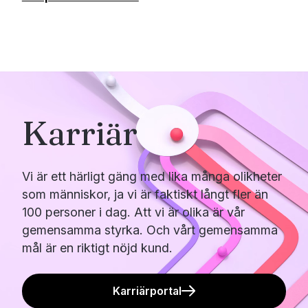
Karriär
Vi är ett härligt gäng med lika många olikheter
som människor, ja vi är faktiskt långt fler än
100 personer i dag. Att vi är olika är vår
gemensamma styrka. Och vårt gemensamma
mål är en riktigt nöjd kund.
Karriärportal