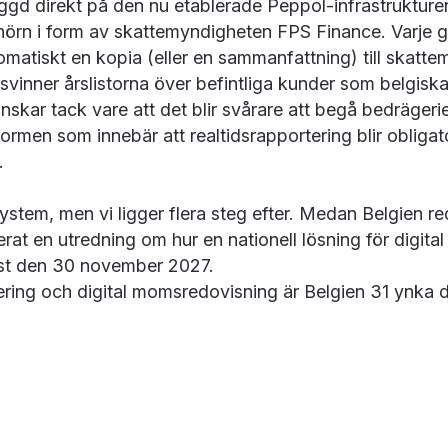
yggd direkt på den nu etablerade Peppol-infrastruktur
hörn i form av skattemyndigheten FPS Finance. Varje 
omatiskt en kopia (eller en sammanfattning) till skatt
svinner årslistorna över befintliga kunder som belgiska 
ar tack vare att det blir svårare att begå bedrägerier.
reformen som innebär att realtidsrapportering blir obli
.
ystem, men vi ligger flera steg efter. Medan Belgien r
rat en utredning om hur en nationell lösning för digital
st den 30 november 2027.
ering och digital momsredovisning är Belgien 31 ynka da