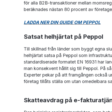
för alla B2B-transaktioner mellan momsregis
beräknades nästan 80 procent av företagen 
LADDA NER DIN GUIDE OM PEPPOL
Satsat helhjärtat på Peppol
Till skillnad från länder som byggt egna sl
helhjärtat satsa på Peppol som infrastruktu
standardiserade formatet EN 16931 har land
man konsekvent hållit sig till Peppol. På så
Experter pekar på att framgången också und
företag tillåts ställa om utan omedelbara s
Skatteavdrag på e-fakturatjä