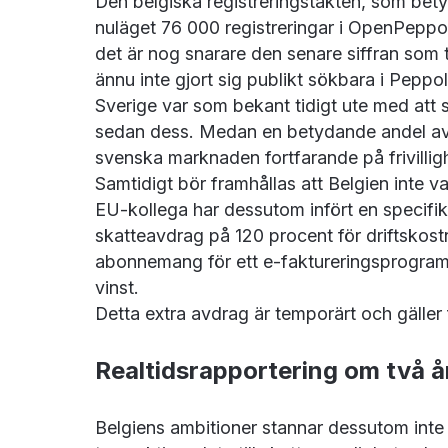
Den belgiska registreringstakten, som bety
nuläget 76 000 registreringar i OpenPeppols
det är nog snarare den senare siffran som 
ännu inte gjort sig publikt sökbara i Peppo
Sverige var som bekant tidigt ute med att st
sedan dess. Medan en betydande andel av Be
svenska marknaden fortfarande på frivilligh
Samtidigt bör framhållas att Belgien inte v
EU-kollega har dessutom infört en specifik
skatteavdrag på 120 procent för driftskostn
abonnemang för ett e-faktureringsprogram, 
vinst.
Detta extra avdrag är temporärt och gäller 
Realtidsrapportering om två å
Belgiens ambitioner stannar dessutom inte v