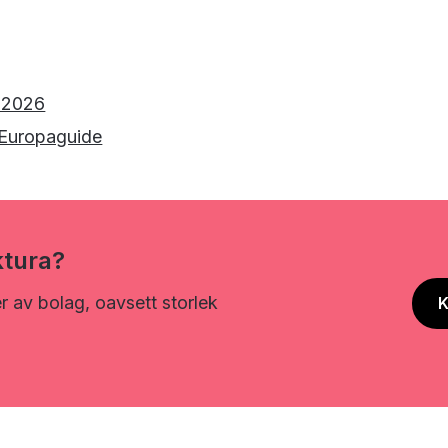
g 2026
r Europaguide
ktura?
er av bolag, oavsett storlek
K