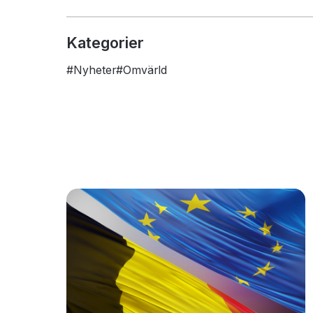
Kategorier
#
Nyheter
#
Omvärld