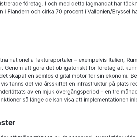
trerade företag. I och med detta lagmandat har täcknin
i Flandern och cirka 70 procent i Vallonien/Bryssel ha
utna nationella fakturaportaler – exempelvis Italien, Ru
r. Genom att göra det obligatoriskt för företag att ku
et skapat en sömlös digital motor för sin ekonomi. Bel
 vis fanns det vid årsskiftet en infrastruktur på plats r
erlättats av en mjuk övergångsperiod – en tre månader
anktioner så länge de kan visa att implementationen inle
nster