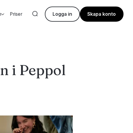
m
Priser
Logga in
Skapa konto
en i Peppol