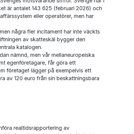
Sveriges motsvarande siffror. Sverige har i
ket är antalet 143 625 (februari 2026) och
affärssystem eller operatörer, men har
, men några fler incitament har inte väckts
tiftningen av skatteskäl bygger den
entrala katalogen.
r redan nämnd, men vår mellaneuropeiska
mt egenföretagare, får göra ett
som företaget lägger på exempelvis ett
dra av 120 euro från sin beskattningsbara
nföra realtidsrapportering av