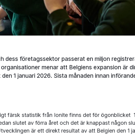
ch dess företagssektor passerat en miljon registre
organisationer menar att Belgiens expansion är dir
ft den 1 januari 2026. Sista månaden innan införand
gt färsk statistik från Ionite finns det för ögonblicket
dan slutet av förra året och det är knappast någon slu
cklingen är ett direkt resultat av att Belgien den 1 jan