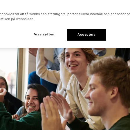
 cookies för att få webbsidan att fungera, personalisera innehåll och annonser oc
rafiken på webbsidan.
Visa syften
Acceptera