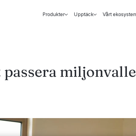
Produkter
Upptäck
Vårt ekosyste
t passera miljonvall