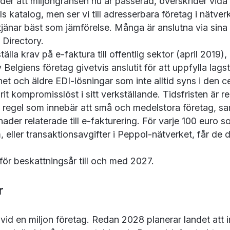
der att miljongränsen nu är passerad, överskrider vida 
 katalog, men ser vi till adresserbara företag i nätver
tjänar bäst som jämförelse. Många är anslutna via sina 
l Directory.
älla krav på e-faktura till offentlig sektor (april 2019)
lgiens företag givetvis anslutit för att uppfylla lags
et och äldre EDI-lösningar som inte alltid syns i den c
arit kompromisslöst i sitt verkställande. Tidsfristen ä
 regel som innebär att små och medelstora företag, sa
ader relaterade till e-fakturering. För varje 100 euro 
eller transaktionsavgifter i Peppol-nätverket, får de 
för beskattningsår till och med 2027.
r
id en miljon företag. Redan 2028 planerar landet att i