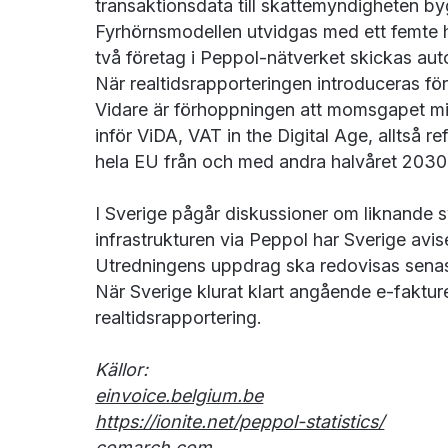
transaktionsdata till skattemyndigheten b
Fyrhörnsmodellen utvidgas med ett femte 
två företag i Peppol-nätverket skickas aut
När realtidsrapporteringen introduceras för
Vidare är förhoppningen att momsgapet minsk
inför ViDA, VAT in the Digital Age, alltså 
hela EU från och med andra halvåret 2030
I Sverige pågår diskussioner om liknande s
infrastrukturen via Peppol har Sverige avise
Utredningens uppdrag ska redovisas sena
När Sverige klurat klart angående e-faktur
realtidsrapportering.
Källor:
einvoice.belgium.be
https://ionite.net/peppol-statistics/
comarch.com