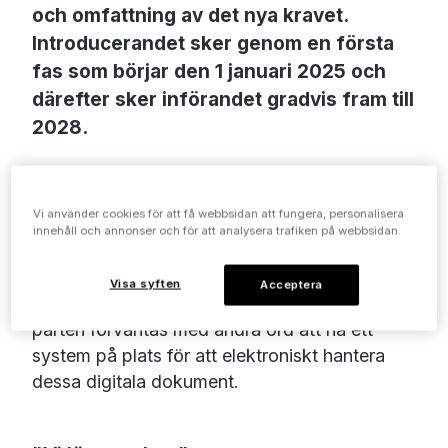
och omfattning av det nya kravet.
Introducerandet sker genom en första
fas som börjar den 1 januari 2025 och
därefter sker införandet gradvis fram till
2028.
Den inledande etappen i reformen gäller
endast nationellt och handlar om att alla tyska
Vi använder cookies för att få webbsidan att fungera, personalisera
företag måste kunna ta emot strukturerade e-
innehåll och annonser och för att analysera trafiken på webbsidan.
fakturor för inhemska B2B-transaktioner.
Kravet kommer initialt att fokusera på
Visa syften
Acceptera
mottagandet av e-fakturor. Den mottagande
parten förväntas med andra ord att ha ett
system på plats för att elektroniskt hantera
dessa digitala dokument.