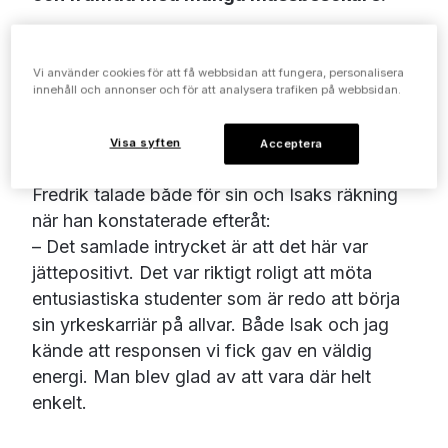
Platsen som Inexchange hade blivit hänvisad
inne på Mittuniversitetet i Östersund (MIUN)
Vi använder cookies för att få webbsidan att fungera, personalisera
bemannades av
Fredrik Hanses
, Business
innehåll och annonser och för att analysera trafiken på webbsidan.
Controller, och
Isak Norin
, Scanningsoperatör.
Duon hann med att prata med en rad
Visa syften
Acceptera
förbipasserande under mässans tre timmar.
Fredrik talade både för sin och Isaks räkning
när han konstaterade efteråt:
– Det samlade intrycket är att det här var
jättepositivt. Det var riktigt roligt att möta
entusiastiska studenter som är redo att börja
sin yrkeskarriär på allvar. Både Isak och jag
kände att responsen vi fick gav en väldig
energi. Man blev glad av att vara där helt
enkelt.