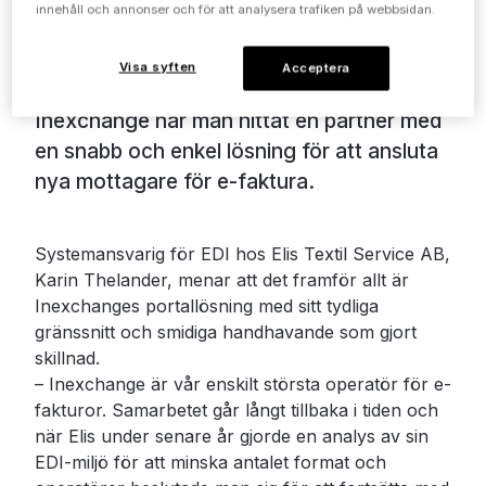
innehåll och annonser och för att analysera trafiken på webbsidan.
under många år för att utöka andelen
elektroniska fakturor och e-
Visa syften
Acceptera
handelslösningar. Via samarbetet med
Inexchange har man hittat en partner med
en snabb och enkel lösning för att ansluta
nya mottagare för e-faktura.
Systemansvarig för EDI hos Elis Textil Service AB,
Karin Thelander, menar att det framför allt är
Inexchanges portallösning med sitt tydliga
gränssnitt och smidiga handhavande som gjort
skillnad.
– Inexchange är vår enskilt största operatör för e-
fakturor. Samarbetet går långt tillbaka i tiden och
när Elis under senare år gjorde en analys av sin
EDI-miljö för att minska antalet format och