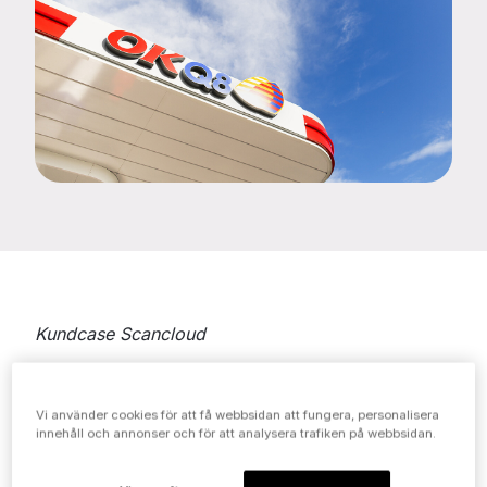
Kundcase Scancloud
OKQ8 Scandinavia letade efter en enkel
och fungerande tjänst för alla typer av
Vi använder cookies för att få webbsidan att fungera, personalisera
innehåll och annonser och för att analysera trafiken på webbsidan.
leverantörsfakturor såsom
pappersfakturor som ska skannas, PDF-