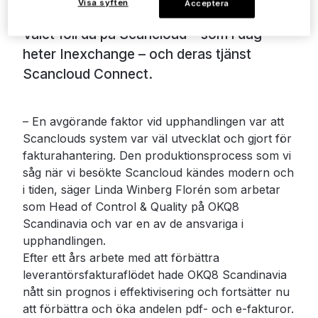
Visa syften
Acceptera
fakturor och e-fakturor.
Valet föll då på Scancloud – som i dag
heter Inexchange – och deras tjänst
Scancloud Connect.
– En avgörande faktor vid upphandlingen var att
Scanclouds system var väl utvecklat och gjort för
fakturahantering. Den produktionsprocess som vi
såg när vi besökte Scancloud kändes modern och
i tiden, säger Linda Winberg Florén som arbetar
som Head of Control & Quality på OKQ8
Scandinavia och var en av de ansvariga i
upphandlingen.
Efter ett års arbete med att förbättra
leverantörsfakturaflödet hade OKQ8 Scandinavia
nått sin prognos i effektivisering och fortsätter nu
att förbättra och öka andelen pdf- och e-fakturor.