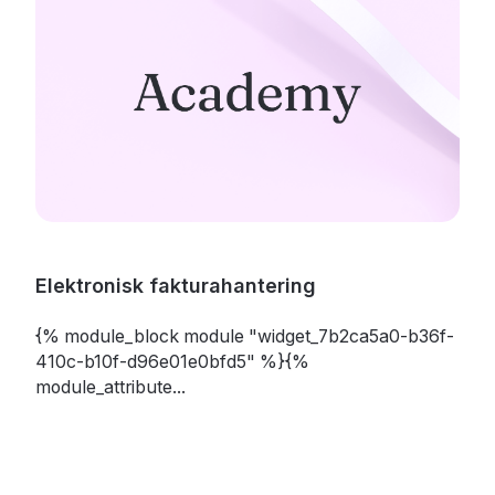
Elektronisk fakturahantering
{% module_block module "widget_7b2ca5a0-b36f-
410c-b10f-d96e01e0bfd5" %}{%
module_attribute...