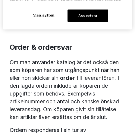
Priskatalogen laddar köparen ner i sitt
beställningssystem där den samsas med
Visa syften
Acceptera
kanske 100-tals liknande kataloger från andra
leverantörer.
Order & ordersvar
Om man använder katalog är det också den
som köparen har som utgångspunkt när han
eller hon skickar sin
order
till leverantören. I
den lagda ordern inkluderar köparen de
uppgifter som behövs. Exempelvis
artikelnummer och antal och kanske önskad
leveransdag. Om köparen givit sin tillåtelse
kan artiklar även ersättas om de är slut.
Ordern responderas i sin tur av