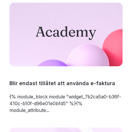
Blir endast tillåtet att använda e-faktura
{% module_block module "widget_7b2ca5a0-b36f-
410c-b10f-d96e01e0bfd5" %}{%
module_attribute...