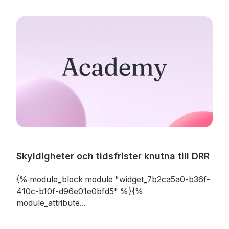
Skyldigheter och tidsfrister knutna till DRR
{% module_block module "widget_7b2ca5a0-b36f-
410c-b10f-d96e01e0bfd5" %}{%
module_attribute...