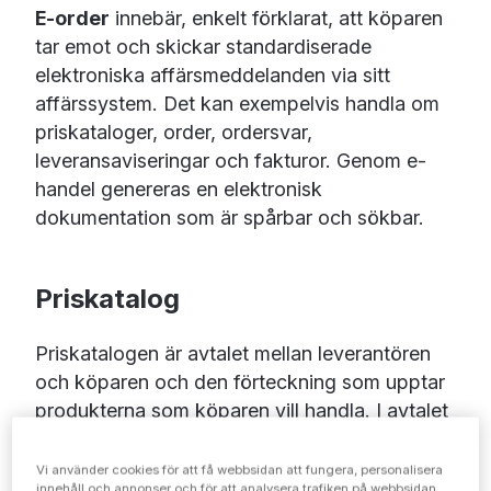
E-order
innebär, enkelt förklarat, att köparen
tar emot och skickar standardiserade
elektroniska affärsmeddelanden via sitt
affärssystem. Det kan exempelvis handla om
priskataloger, order, ordersvar,
leveransaviseringar och fakturor. Genom e-
handel genereras en elektronisk
dokumentation som är spårbar och sökbar.
Priskatalog
Priskatalogen
är avtalet mellan leverantören
och köparen och den förteckning som upptar
produkterna som köparen vill handla. I avtalet
är produkterna registrerade i detalj med
exempelvis artikelnummer och prisuppgift.
Vi använder cookies för att få webbsidan att fungera, personalisera
innehåll och annonser och för att analysera trafiken på webbsidan.