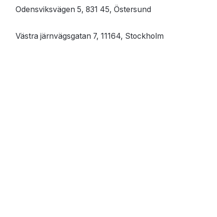
Odensviksvägen 5, 831 45, Östersund
Västra järnvägsgatan 7, 11164, Stockholm
Bæjarlind 2, 201 Kópavogsbær, Iceland
© 2026 All Rights Reserved.
GDPR
Privacy statement
Behandling av personuppgifter
Cookie policy