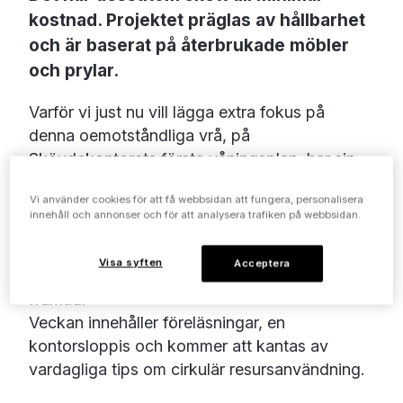
kostnad. Projektet präglas av hållbarhet
och är baserat på återbrukade möbler
och prylar.
Varför vi just nu vill lägga extra fokus på
denna oemotståndliga vrå, på
Skövdekontorets första våningsplan, har sin
speciella förklaring. Inexchange befinner sig i
Vi använder cookies för att få webbsidan att fungera, personalisera
början av vår särskilda hållbarhetsvecka (7-11
innehåll och annonser och för att analysera trafiken på webbsidan.
oktober). Genom att belysa initiativ och
lösningar för hållbarhet vill Inexchange
Visa syften
Acceptera
inspirera till att ta ansvar för vår gemensamma
framtid.
Veckan innehåller föreläsningar, en
kontorsloppis och kommer att kantas av
vardagliga tips om cirkulär resursanvändning.