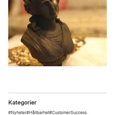
Kategorier
#
Nyheter
#
Hållbarhet
#
CustomerSuccess