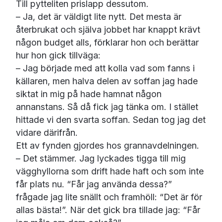
Till pytteliten prislapp dessutom.
– Ja, det är väldigt lite nytt. Det mesta är
återbrukat och själva jobbet har knappt krävt
någon budget alls, förklarar hon och berättar
hur hon gick tillväga:
– Jag började med att kolla vad som fanns i
källaren, men halva delen av soffan jag hade
siktat in mig på hade hamnat någon
annanstans. Så då fick jag tänka om. I stället
hittade vi den svarta soffan. Sedan tog jag det
vidare därifrån.
Ett av fynden gjordes hos grannavdelningen.
– Det stämmer. Jag lyckades tigga till mig
vägghyllorna som drift hade haft och som inte
får plats nu. “Får jag använda dessa?”
frågade jag lite snällt och framhöll: “Det är för
allas bästa!”. När det gick bra tillade jag: “Får