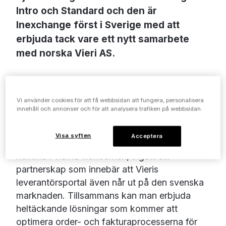
Intro och Standard och den är
Inexchange först i Sverige med att
erbjuda tack vare ett nytt samarbete
med norska Vieri AS.
Inexchange är som bekant ledande i Sverige
Vi använder cookies för att få webbsidan att fungera, personalisera
inom digital affärskommunikation. Vieri har
innehåll och annonser och för att analysera trafiken på webbsidan.
samma starka ställning i Norge gällande
programvaror för elektroniska beställningar.
Visa syften
Acceptera
Nu har dessa två företag, som båda hör
hemma i Visma-koncernen, ingått ett
partnerskap som innebär att Vieris
leverantörsportal även når ut på den svenska
marknaden. Tillsammans kan man erbjuda
heltäckande lösningar som kommer att
optimera order- och fakturaprocesserna för