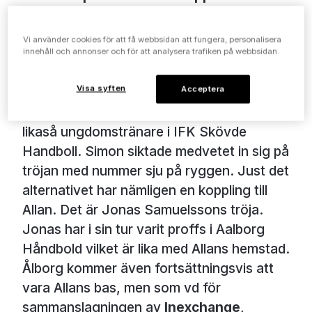
en äkta matchtröja från IFK Skövde som
spelat i elitserien i handboll i en obruten
Vi använder cookies för att få webbsidan att fungera, personalisera
svit sedan 1990.
innehåll och annonser och för att analysera trafiken på webbsidan.
Visa syften
Acceptera
Bakom gåvan låg
Simon Strandell
som är
commercial director på Inexchange och
likaså ungdomstränare i IFK Skövde
Handboll. Simon siktade medvetet in sig på
tröjan med nummer sju på ryggen. Just det
alternativet har nämligen en koppling till
Allan. Det är Jonas Samuelssons tröja.
Jonas har i sin tur varit proffs i Aalborg
Håndbold vilket är lika med Allans hemstad.
Ålborg kommer även fortsättningsvis att
vara Allans bas, men som vd för
sammanslagningen av
Inexchange
,