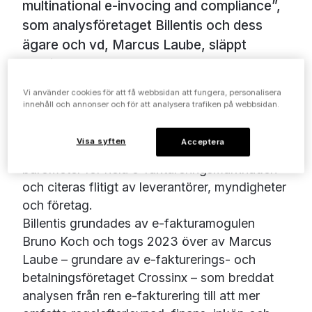
multinational e-invocing and compliance”,
som analysföretaget Billentis och dess
ägare och vd, Marcus Laube, släppt
precis.
Vi använder cookies för att få webbsidan att fungera, personalisera
Bakom rapporten står Billentis som under mer
innehåll och annonser och för att analysera trafiken på webbsidan.
än två decennier etablerat sig som en av
branschens mest tongivande oberoende
Visa syften
Acceptera
röster. Den årliga studien har vuxit till en
barometer för hela e-faktureringsmarknaden
och citeras flitigt av leverantörer, myndigheter
och företag.
Billentis grundades av e-fakturamogulen
Bruno Koch och togs 2023 över av Marcus
Laube – grundare av e-fakturerings- och
betalningsföretaget Crossinx – som breddat
analysen från ren e-fakturering till att mer