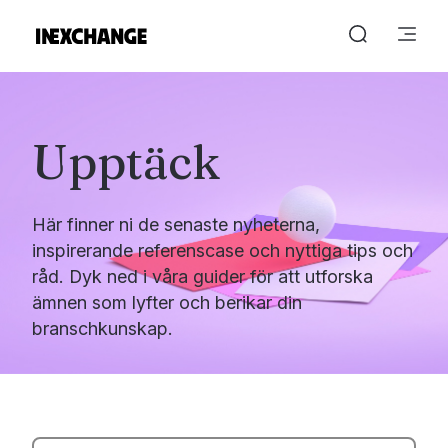
Upptäck
Här finner ni de senaste nyheterna,
inspirerande referenscase och nyttiga tips och
råd. Dyk ned i våra guider för att utforska
ämnen som lyfter och berikar din
branschkunskap.