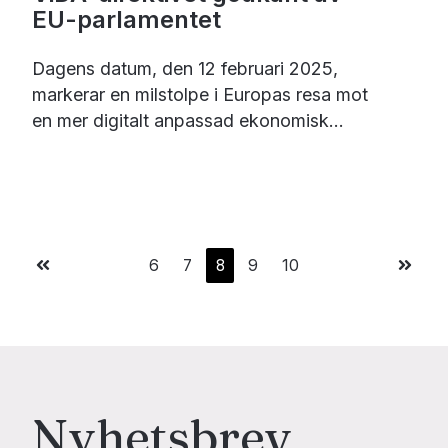
EU-parlamentet
Dagens datum, den 12 februari 2025,
markerar en milstolpe i Europas resa mot
en mer digitalt anpassad ekonomisk...
6
7
8
9
10
Första sidan
Sista s
Nyhetsbrev